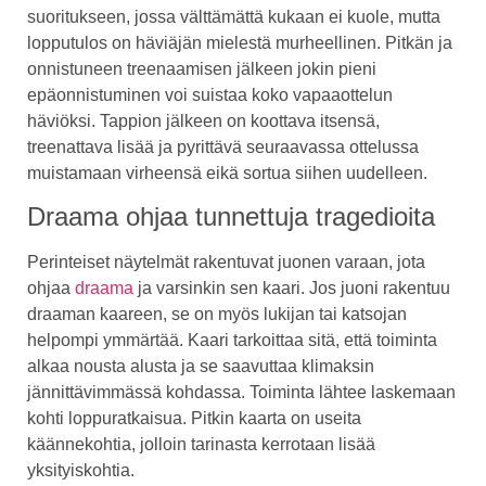
suoritukseen, jossa välttämättä kukaan ei kuole, mutta
lopputulos on häviäjän mielestä murheellinen. Pitkän ja
onnistuneen treenaamisen jälkeen jokin pieni
epäonnistuminen voi suistaa koko vapaaottelun
häviöksi. Tappion jälkeen on koottava itsensä,
treenattava lisää ja pyrittävä seuraavassa ottelussa
muistamaan virheensä eikä sortua siihen uudelleen.
Draama ohjaa tunnettuja tragedioita
Perinteiset näytelmät rakentuvat juonen varaan, jota
ohjaa
draama
ja varsinkin sen kaari. Jos juoni rakentuu
draaman kaareen, se on myös lukijan tai katsojan
helpompi ymmärtää. Kaari tarkoittaa sitä, että toiminta
alkaa nousta alusta ja se saavuttaa klimaksin
jännittävimmässä kohdassa. Toiminta lähtee laskemaan
kohti loppuratkaisua. Pitkin kaarta on useita
käännekohtia, jolloin tarinasta kerrotaan lisää
yksityiskohtia.