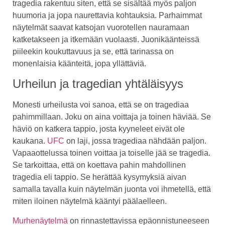
tragedia rakentuu siten, että se sisältää myös paljon
huumoria ja jopa naurettavia kohtauksia. Parhaimmat
näytelmät saavat katsojan vuorotellen nauramaan
katketakseen ja itkemään vuolaasti. Juonikäänteissä
piileekin koukuttavuus ja se, että tarinassa on
monenlaisia käänteitä, jopa yllättäviä.
Urheilun ja tragedian yhtäläisyys
Monesti urheilusta voi sanoa, että se on tragediaa
pahimmillaan. Joku on aina voittaja ja toinen häviää. Se
häviö on katkera tappio, josta kyyneleet eivät ole
kaukana.
UFC
on laji, jossa tragediaa nähdään paljon.
Vapaaottelussa toinen voittaa ja toiselle jää se tragedia.
Se tarkoittaa, että on koettava pahin mahdollinen
tragedia eli tappio. Se herättää kysymyksiä aivan
samalla tavalla kuin näytelmän juonta voi ihmetellä, että
miten iloinen näytelmä kääntyi päälaelleen.
Murhenäytelmä
on rinnastettavissa epäonnistuneeseen