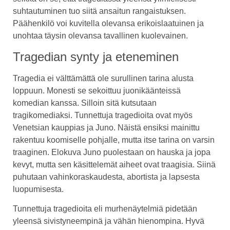
suhtautuminen tuo siitä ansaitun rangaistuksen.
Päähenkilö voi kuvitella olevansa erikoislaatuinen ja
unohtaa täysin olevansa tavallinen kuolevainen.
Tragedian synty ja eteneminen
Tragedia ei välttämättä ole surullinen tarina alusta
loppuun. Monesti se sekoittuu juonikäänteissä
komedian kanssa. Silloin sitä kutsutaan
tragikomediaksi. Tunnettuja tragedioita ovat myös
Venetsian kauppias ja Juno. Näistä ensiksi mainittu
rakentuu koomiselle pohjalle, mutta itse tarina on varsin
traaginen. Elokuva Juno puolestaan on hauska ja jopa
kevyt, mutta sen käsittelemät aiheet ovat traagisia. Siinä
puhutaan vahinkoraskaudesta, abortista ja lapsesta
luopumisesta.
Tunnettuja tragedioita eli murhenäytelmiä pidetään
yleensä sivistyneempinä ja vähän hienompina. Hyvä