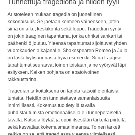
Tunnettuja tragedioita ja niiden tyyli
Aristoteleen mukaan tragedia on juonellinen
kokonaisuus. Se jaetaan kolmeen vaiheeseen, joten
siinä on alku, keskikohta sekä loppu. Tragedian synty
on jokin traaginen tapahtuma, jonka uhriksi sankari tai
päähenkilö joutuu. Yleensä tapahtumat sijoittuvat yhden
vuorokauden aikajanalle. Shakespearen Romeo ja Julia
on tästä tyylisuunnasta hyvä esimerkki. Siinä traagiset
tapahtumat seuraavat toinen toistaan ja ne vyöryvät läpi
esityksen. Kaiken pohjana on epätoivoinen
rakkaustarina.
Tragedian tarkoituksena on tarjota katsojille erilaisia
tunteita. Heidän on tunnistettava samanlaisuutta
inhimillisesti. Kokemus tuo tietyllä tavalla
puhdistautumista emotionaalisella eli tunneperäisellä
tavalla. Katsoja löytää ja oppii itsestään tärkeitä piirteitä
sekä kasvattaa kokemusmaailmaansa. Toinen tärkeä
seikka on se, että tragediassa yleensä ylimielisesti