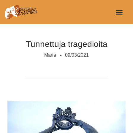
Smeds Ense
Kristian Smeds
Näytelmän käsi
Tunnettuja tragedioita
Maria
09/03/2021