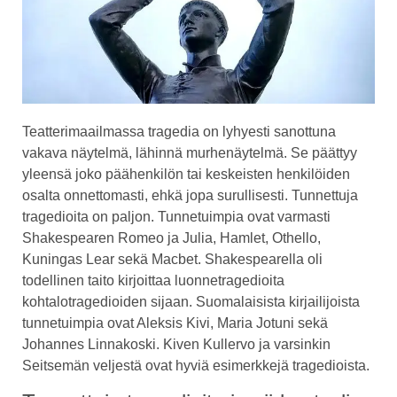
Teatterimaailmassa tragedia on lyhyesti sanottuna
vakava näytelmä, lähinnä murhenäytelmä. Se päättyy
yleensä joko päähenkilön tai keskeisten henkilöiden
osalta onnettomasti, ehkä jopa surullisesti. Tunnettuja
tragedioita on paljon. Tunnetuimpia ovat varmasti
Shakespearen Romeo ja Julia, Hamlet, Othello,
Kuningas Lear sekä Macbet. Shakespearella oli
todellinen taito kirjoittaa luonnetragedioita
kohtalotragedioiden sijaan. Suomalaisista kirjailijoista
tunnetuimpia ovat Aleksis Kivi, Maria Jotuni sekä
Johannes Linnakoski. Kiven Kullervo ja varsinkin
Seitsemän veljestä ovat hyviä esimerkkejä tragedioista.