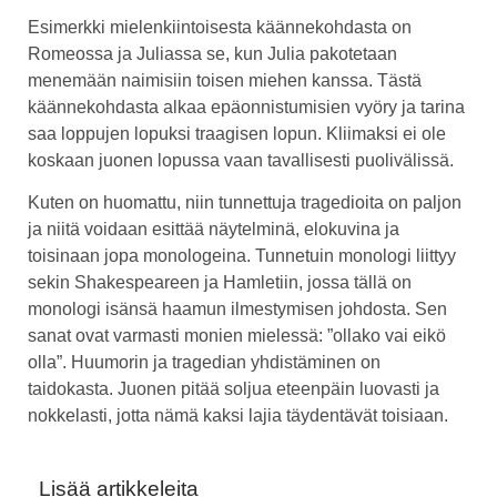
Esimerkki mielenkiintoisesta käännekohdasta on
Romeossa ja Juliassa se, kun Julia pakotetaan
menemään naimisiin toisen miehen kanssa. Tästä
käännekohdasta alkaa epäonnistumisien vyöry ja tarina
saa loppujen lopuksi traagisen lopun. Kliimaksi ei ole
koskaan juonen lopussa vaan tavallisesti puolivälissä.
Kuten on huomattu, niin tunnettuja tragedioita on paljon
ja niitä voidaan esittää näytelminä, elokuvina ja
toisinaan jopa monologeina. Tunnetuin monologi liittyy
sekin Shakespeareen ja Hamletiin, jossa tällä on
monologi isänsä haamun ilmestymisen johdosta. Sen
sanat ovat varmasti monien mielessä: ”ollako vai eikö
olla”. Huumorin ja tragedian yhdistäminen on
taidokasta. Juonen pitää soljua eteenpäin luovasti ja
nokkelasti, jotta nämä kaksi lajia täydentävät toisiaan.
Lisää artikkeleita