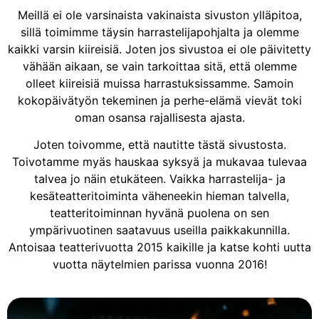
Meillä ei ole varsinaista vakinaista sivuston ylläpitoa,
sillä toimimme täysin harrastelijapohjalta ja olemme
kaikki varsin kiireisiä. Joten jos sivustoa ei ole päivitetty
vähään aikaan, se vain tarkoittaa sitä, että olemme
olleet kiireisiä muissa harrastuksissamme. Samoin
kokopäivätyön tekeminen ja perhe-elämä vievät toki
oman osansa rajallisesta ajasta.
Joten toivomme, että nautitte tästä sivustosta.
Toivotamme myäs hauskaa syksyä ja mukavaa tulevaa
talvea jo näin etukäteen. Vaikka harrastelija- ja
kesäteatteritoiminta väheneekin hieman talvella,
teatteritoiminnan hyvänä puolena on sen
ympärivuotinen saatavuus useilla paikkakunnilla.
Antoisaa teatterivuotta 2015 kaikille ja katse kohti uutta
vuotta näytelmien parissa vuonna 2016!