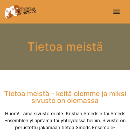
Smeds Ense
Kristian Smeds
Näytelmän käsi
Tietoa meistä
Tietoa meistä - keitä olemme ja miksi
sivusto on olemassa
Huom! Tämä sivusto ei ole Kristian Smedsin tai Smeds
Ensemblen ylläpitämä tai yhteydessä heihin. Sivusto on
perustettu jakamaan tietoa Smeds Ensemble-