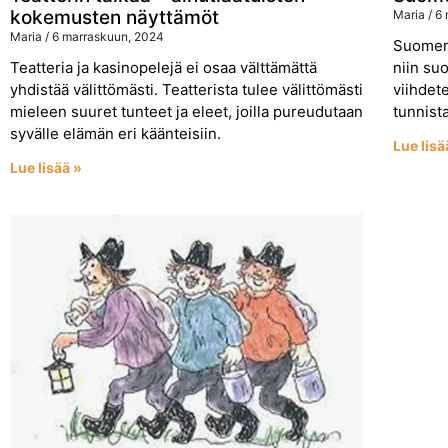
kokemusten näyttämöt
Maria
6 
Maria
6 marraskuun, 2024
Suomen 
Teatteria ja kasinopelejä ei osaa välttämättä
niin su
yhdistää välittömästi. Teatterista tulee välittömästi
viihdete
mieleen suuret tunteet ja eleet, joilla pureudutaan
tunnist
syvälle elämän eri käänteisiin.
Lue lisä
Lue lisää »