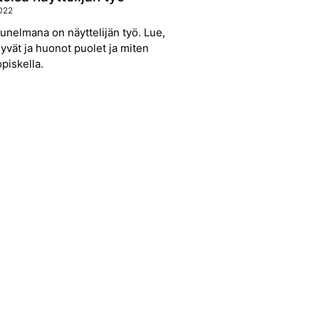
022
nelmana on näyttelijän työ. Lue,
yvät ja huonot puolet ja miten
opiskella.