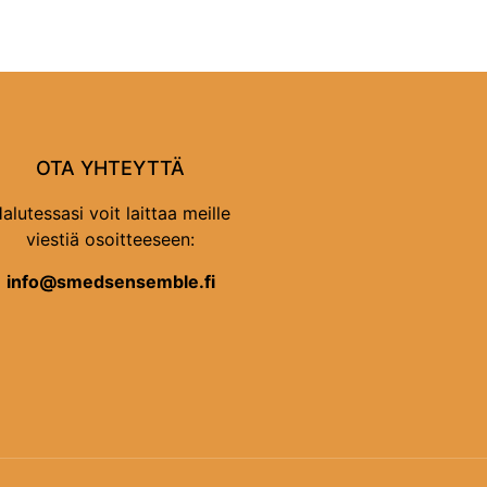
OTA YHTEYTTÄ
alutessasi voit laittaa meille
viestiä osoitteeseen:
info@smedsensemble.fi