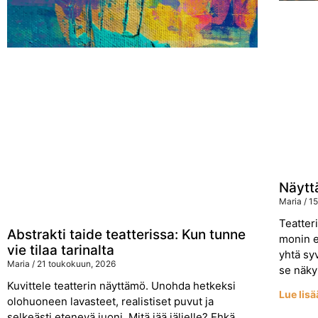
Näytt
Maria
15
Teatter
Abstrakti taide teatterissa: Kun tunne
monin e
vie tilaa tarinalta
yhtä sy
Maria
21 toukokuun, 2026
se näk
Kuvittele teatterin näyttämö. Unohda hetkeksi
Lue lisä
olohuoneen lavasteet, realistiset puvut ja
selkeästi etenevä juoni. Mitä jää jäljelle? Ehkä