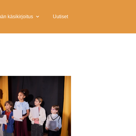
än käsikirjoitus
Uutiset