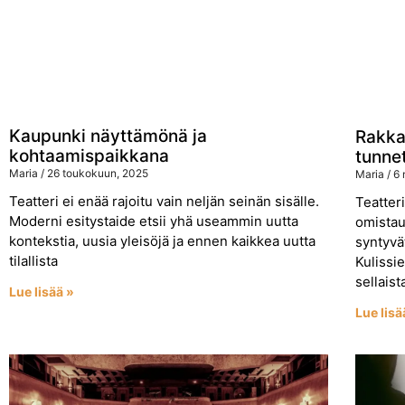
Kaupunki näyttämönä ja
Rakkau
kohtaamispaikkana
tunnet
Maria
26 toukokuun, 2025
Maria
6 
Teatteri ei enää rajoitu vain neljän seinän sisälle.
Teatteri
Moderni esitystaide etsii yhä useammin uutta
omistau
kontekstia, uusia yleisöjä ja ennen kaikkea uutta
syntyvät
tilallista
Kulissi
sellaist
Lue lisää »
Lue lisä