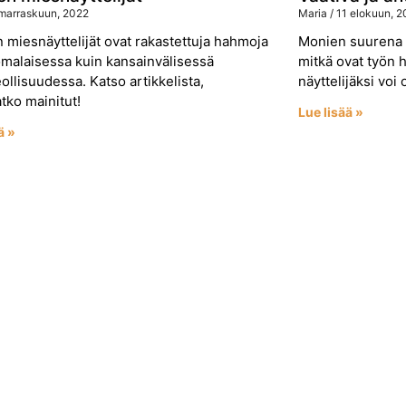
Maria
11 elokuun, 2
marraskuun, 2022
Monien suurena u
miesnäyttelijät ovat rakastettuja hahmoja
mitkä ovat työn h
omalaisessa kuin kansainvälisessä
näyttelijäksi voi 
ollisuudessa. Katso artikkelista,
atko mainitut!
Lue lisää »
ä »