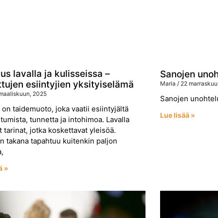
s lavalla ja kulisseissa –
Sanojen unoht
tujen esiintyjien yksityiselämä
Maria
22 marraskuu
maaliskuun, 2025
Sanojen unohtel
 on taidemuoto, joka vaatii esiintyjältä
Lue lisää »
tumista, tunnetta ja intohimoa. Lavalla
 tarinat, jotka koskettavat yleisöä.
en takana tapahtuu kuitenkin paljon
a,
ä »