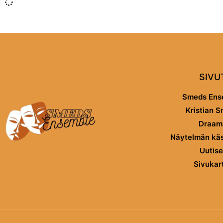
SIVU
Smeds Ens
Kristian 
Draam
Näytelmän käsi
Uutise
Sivukar