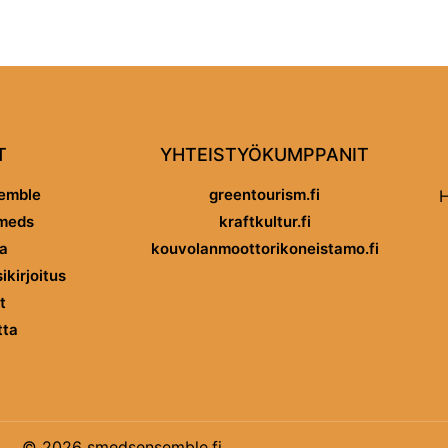
T
YHTEISTYÖKUMPPANIT
emble
greentourism.fi
H
Smeds
kraftkultur.fi
a
kouvolanmoottorikoneistamo.fi
kirjoitus
t
tta
© 2026 smedsensemble.fi