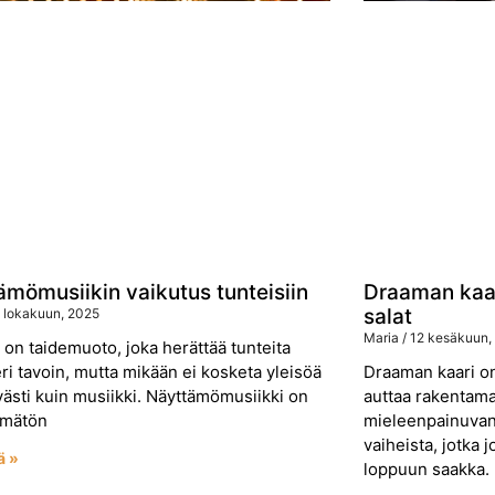
ämömusiikin vaikutus tunteisiin
Draaman kaar
salat
 lokakuun, 2025
Maria
12 kesäkuun,
i on taidemuoto, joka herättää tunteita
ri tavoin, mutta mikään ei kosketa yleisöä
Draaman kaari on
västi kuin musiikki. Näyttämömusiikki on
auttaa rakentama
ymätön
mieleenpainuvan
vaiheista, jotka 
ä »
loppuun saakka.