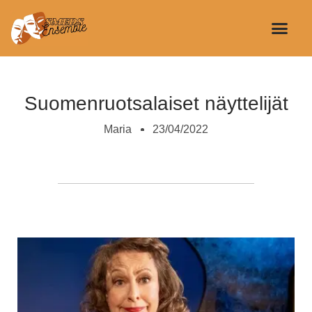
Smeds Ense
Kristian Smeds
Näytelmän käsi
Suomenruotsalaiset näyttelijät
Maria
23/04/2022