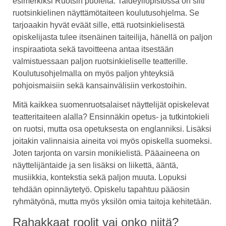
esimerkiksi Ruotsin puolelta. Taideyliopistossa on silti
ruotsinkielinen näyttämötaiteen koulutusohjelma. Se
tarjoaakin hyvät eväät sille, että ruotsinkielisestä
opiskelijasta tulee itsenäinen taiteilija, hänellä on paljon
inspiraatiota sekä tavoitteena antaa itsestään
valmistuessaan paljon ruotsinkieliselle teatterille.
Koulutusohjelmalla on myös paljon yhteyksiä
pohjoismaisiin sekä kansainvälisiin verkostoihin.
Mitä kaikkea suomenruotsalaiset näyttelijät opiskelevat
teatteritaiteen alalla? Ensinnäkin opetus- ja tutkintokieli
on ruotsi, mutta osa opetuksesta on englanniksi. Lisäksi
joitakin valinnaisia aineita voi myös opiskella suomeksi.
Joten tarjonta on varsin monikielistä. Pääaineena on
näyttelijäntaide ja sen lisäksi on liikettä, ääntä,
musiikkia, kontekstia sekä paljon muuta. Lopuksi
tehdään opinnäytetyö. Opiskelu tapahtuu pääosin
ryhmätyönä, mutta myös yksilön omia taitoja kehitetään.
Rahakkaat roolit vai onko niitä?