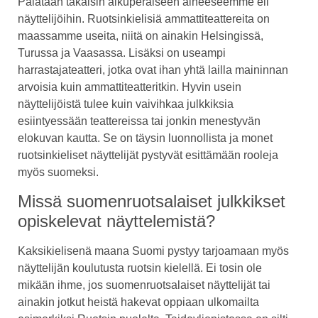
Palataan takaisin alkuperäiseen aiheeseemme eli
näyttelijöihin. Ruotsinkielisiä ammattiteattereita on
maassamme useita, niitä on ainakin Helsingissä,
Turussa ja Vaasassa. Lisäksi on useampi
harrastajateatteri, jotka ovat ihan yhtä lailla maininnan
arvoisia kuin ammattiteatteritkin. Hyvin usein
näyttelijöistä tulee kuin vaivihkaa julkkiksia
esiintyessään teattereissa tai jonkin menestyvän
elokuvan kautta. Se on täysin luonnollista ja monet
ruotsinkieliset näyttelijät pystyvät esittämään rooleja
myös suomeksi.
Missä suomenruotsalaiset julkkikset
opiskelevat näyttelemistä?
Kaksikielisenä maana Suomi pystyy tarjoamaan myös
näyttelijän koulutusta ruotsin kielellä. Ei tosin ole
mikään ihme, jos suomenruotsalaiset näyttelijät tai
ainakin jotkut heistä hakevat oppiaan ulkomailta