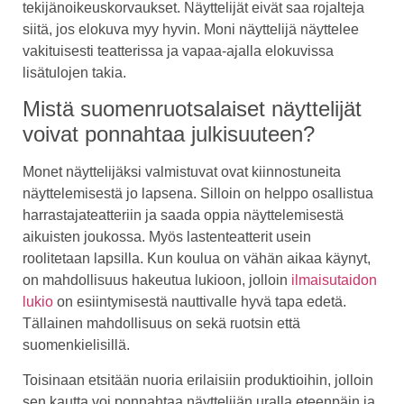
tekijänoikeuskorvaukset. Näyttelijät eivät saa rojalteja
siitä, jos elokuva myy hyvin. Moni näyttelijä näyttelee
vakituisesti teatterissa ja vapaa-ajalla elokuvissa
lisätulojen takia.
Mistä suomenruotsalaiset näyttelijät
voivat ponnahtaa julkisuuteen?
Monet näyttelijäksi valmistuvat ovat kiinnostuneita
näyttelemisestä jo lapsena. Silloin on helppo osallistua
harrastajateatteriin ja saada oppia näyttelemisestä
aikuisten joukossa. Myös lastenteatterit usein
roolitetaan lapsilla. Kun koulua on vähän aikaa käynyt,
on mahdollisuus hakeutua lukioon, jolloin
ilmaisutaidon
lukio
on esiintymisestä nauttivalle hyvä tapa edetä.
Tällainen mahdollisuus on sekä ruotsin että
suomenkielisillä.
Toisinaan etsitään nuoria erilaisiin produktioihin, jolloin
sen kautta voi ponnahtaa näyttelijän uralla eteenpäin ja