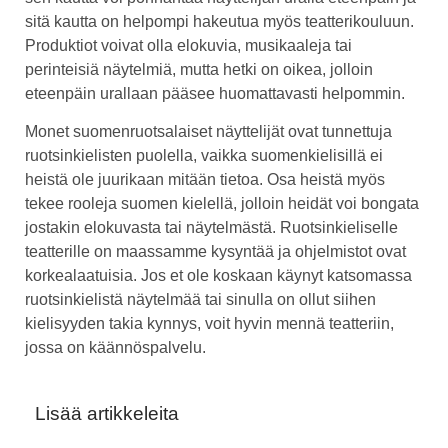
sitä kautta on helpompi hakeutua myös teatterikouluun.
Produktiot voivat olla elokuvia, musikaaleja tai
perinteisiä näytelmiä, mutta hetki on oikea, jolloin
eteenpäin urallaan pääsee huomattavasti helpommin.
Monet suomenruotsalaiset näyttelijät ovat tunnettuja
ruotsinkielisten puolella, vaikka suomenkielisillä ei
heistä ole juurikaan mitään tietoa. Osa heistä myös
tekee rooleja suomen kielellä, jolloin heidät voi bongata
jostakin elokuvasta tai näytelmästä. Ruotsinkieliselle
teatterille on maassamme kysyntää ja ohjelmistot ovat
korkealaatuisia. Jos et ole koskaan käynyt katsomassa
ruotsinkielistä näytelmää tai sinulla on ollut siihen
kielisyyden takia kynnys, voit hyvin mennä teatteriin,
jossa on käännöspalvelu.
Lisää artikkeleita