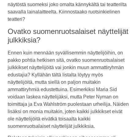
näytöstä suomeksi joko omalta kännykältä tai teatterilta
saavalla lainalaitteelta. Kiinnostaako ruotsinkielinen
teatteri?
Ovatko suomenruotsalaiset näyttelijät
julkkiksia?
Ennen kuin mennään syvällisemmin näyttelijöihin, on
pakko pohtia hetkisen sitä, ovatko suomenruotsalaiset
julkkikset näyttelijöitä vai jonkin muun ammattiryhmän
edustajia? Kyllähän tältä listalta löytyy myös
näyttelijöitä, mutta siellä on paljon muitakin
ammattiryhmiä edustettuina. Esimerkiksi Maria Sid
voidaan laskea näyttelijäksi, mutta Peter Nyman on
toimittaja ja Eva Wahlström puolestaan urheilija. Näiden
lisäksi on monia muitakin, joten kaikki julkkikset eivät
ole näyttelijöitä eivätkä toisaalta kaikki
suomenruotsalaiset näyttelijät julkkiksia.