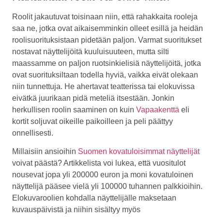
Roolit jakautuvat toisinaan niin, että rahakkaita rooleja
saa ne, jotka ovat aikaisemminkin olleet esillä ja heidän
roolisuorituksistaan pidetään paljon. Varmat suoritukset
nostavat näyttelijöitä kuuluisuuteen, mutta silti
maassamme on paljon ruotsinkielisiä näyttelijöitä, jotka
ovat suorituksiltaan todella hyviä, vaikka eivät olekaan
niin tunnettuja. He ahertavat teatterissa tai elokuvissa
eivätkä juurikaan pidä meteliä itsestään. Jonkin
herkullisen roolin saaminen on kuin
Vapaakenttä
eli
kortit soljuvat oikeille paikoilleen ja peli päättyy
onnellisesti.
Millaisiin ansioihin
Suomen kovatuloisimmat näyttelijät
voivat päästä? Artikkelista voi lukea, että vuositulot
nousevat jopa yli 200000 euron ja moni kovatuloinen
näyttelijä pääsee vielä yli 100000 tuhannen palkkioihin.
Elokuvaroolien kohdalla näyttelijälle maksetaan
kuvauspäivistä ja niihin sisältyy myös